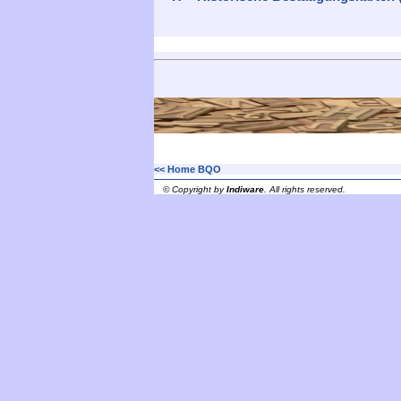
<< Home BQO
© Copyright by
Indiware
. All rights reserved.