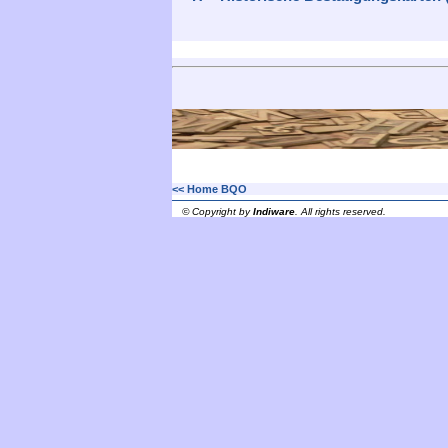
<< Home BQO
© Copyright by
Indiware
. All rights reserved.